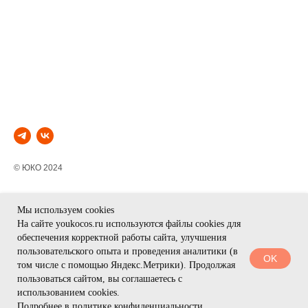
© ЮКО 2024
Мы используем cookies
Мы с удовольствием
Договор оферты
На сайте youkocos.ru используются файлы cookies для
поможем подобрать
Политика
обеспечения корректной работы сайта, улучшения
продукты, ответим на все
конфиденциальности
пользовательского опыта и проведения аналитики (в
OK
вопросы и примем заказ
Контакты
том числе с помощью Яндекс.Метрики). Продолжая
Доставка и оплата
пользоваться сайтом, вы соглашаетесь с
использованием cookies.
Обмен и возврат
Подробнее в политике конфиденциальности