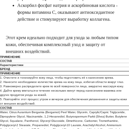
Аскорбил фосфат натрия и аскорбиновая кислота -
формы витамина C, оказывают антиоксидантное
действие и стимулируют выработку коллагена.
Этот крем идеально подходит для ухода за любым типом
кожи, обеспечивая комплексный уход и защиту от
внешних воздействий.
ПРИМЕНЕНИЕ
СОСТАВ
Характеристики
БРЕНД
ПРИМЕНЕНИЕ
1. Очистите и тонизируйте кожу лица, чтобы подготовить её к нанесению крема.
2. Нанесите необходимое количество крема на кожу лица, избегая области вокруг глаз.
3. Равномерно распределите крем по всей поверхности лица, аккуратно массируя кожу.
4. Дайте крему впитаться в течение нескольких минут перед нанесением макияжа или
других продуктов ухода за кожей.
5. Повторяйте этот процесс утром и вечером для обеспечения увлажнения и защиты кожи
от внешних воздействий.
СОСТАВ
Water, Citrus Aurantium Bergamia (Bergamot) Peel Water, Glycerin, Caprylic/Capric Triglyceride,
Dipropylene Glycol, Niacinamide, 1,2-Hexanediol, Butyrospermum Parkii (Shea) Butter, Butylene
Glycol, Squalane, Panthenol, Glyceryl Glucoside, Dimethicone, Carbomer, Tromethamine,
Polyglyceryl-2 Stearate, Propanediol, Polyglyceryl-10 Laurate, Arachidyl Alcohol, Ammonium