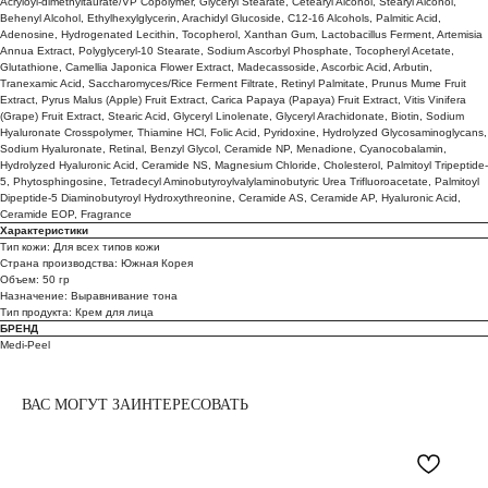
Acryloyl-dimethyltaurate/VP Copolymer, Glyceryl Stearate, Cetearyl Alcohol, Stearyl Alcohol,
Behenyl Alcohol, Ethylhexylglycerin, Arachidyl Glucoside, C12-16 Alcohols, Palmitic Acid,
Adenosine, Hydrogenated Lecithin, Tocopherol, Xanthan Gum, Lactobacillus Ferment, Artemisia
Annua Extract, Polyglyceryl-10 Stearate, Sodium Ascorbyl Phosphate, Tocopheryl Acetate,
Glutathione, Camellia Japonica Flower Extract, Madecassoside, Ascorbic Acid, Arbutin,
Tranexamic Acid, Saccharomyces/Rice Ferment Filtrate, Retinyl Palmitate, Prunus Mume Fruit
Extract, Pyrus Malus (Apple) Fruit Extract, Carica Papaya (Papaya) Fruit Extract, Vitis Vinifera
(Grape) Fruit Extract, Stearic Acid, Glyceryl Linolenate, Glyceryl Arachidonate, Biotin, Sodium
Hyaluronate Crosspolymer, Thiamine HCl, Folic Acid, Pyridoxine, Hydrolyzed Glycosaminoglycans,
Sodium Hyaluronate, Retinal, Benzyl Glycol, Ceramide NP, Menadione, Cyanocobalamin,
Hydrolyzed Hyaluronic Acid, Ceramide NS, Magnesium Chloride, Cholesterol, Palmitoyl Tripeptide-
5, Phytosphingosine, Tetradecyl Aminobutyroylvalylaminobutyric Urea Trifluoroacetate, Palmitoyl
Dipeptide-5 Diaminobutyroyl Hydroxythreonine, Ceramide AS, Ceramide AP, Hyaluronic Acid,
Ceramide EOP, Fragrance
Характеристики
Тип кожи: Для всех типов кожи
Страна производства: Южная Корея
Объем: 50 гр
Назначение: Выравнивание тона
Тип продукта: Крем для лица
БРЕНД
Medi-Peel
ВАС МОГУТ ЗАИНТЕРЕСОВАТЬ