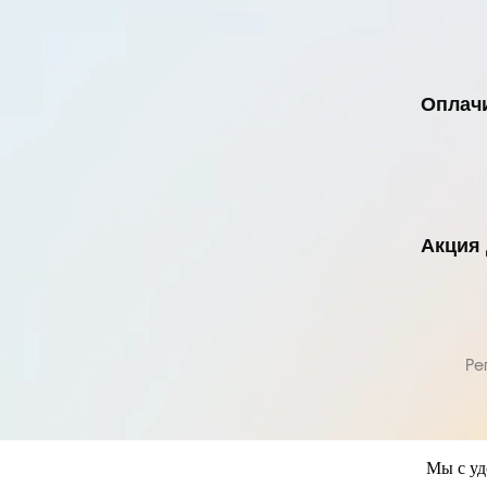
Оплач
Акция 
Ре
Мы с у