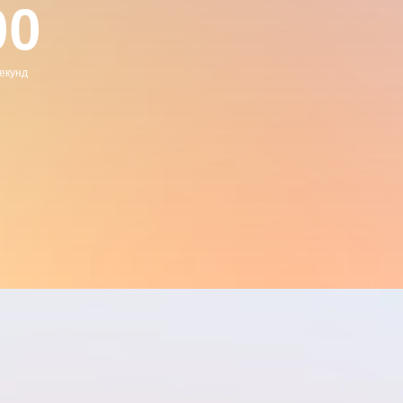
00
екунд