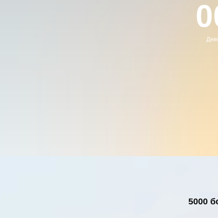
0
Дне
5000 б