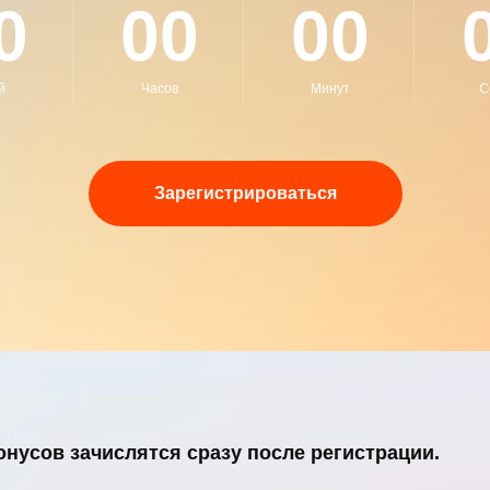
0
00
00
й
Часов
Минут
С
Зарегистрироваться
онусов
зачислятся сразу после регистрации.