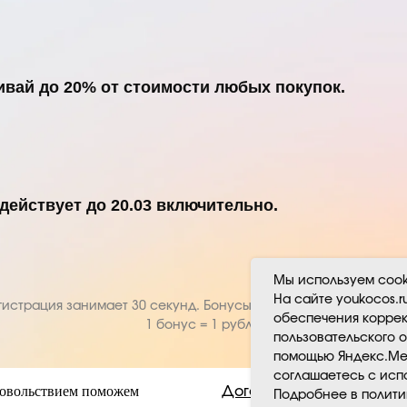
ивай до 20%
от стоимости любых покупок.
действует до 20.03
включительно.
Мы используем cook
На сайте youkocos.r
гистрация занимает 30 секунд. Бонусы активны до 8 марта 2026
обеспечения коррек
1 бонус = 1 рубль.
пользовательского о
помощью Яндекс.Мет
соглашаетесь с исп
довольствием поможем
Договор оферты
Подробнее в полит