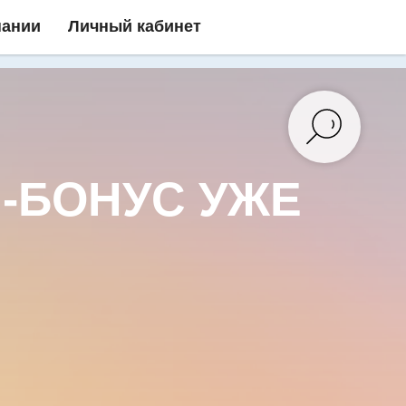
пании
Личный кабинет
-БОНУС УЖЕ
!