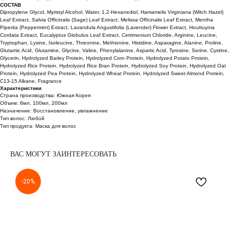
СОСТАВ
Dipropylene Glycol, Myristyl Alcohol, Water, 1,2-Hexanediol, Hamamelis Virginiana (Witch Hazel)
Leaf Extract, Salvia Officinalis (Sage) Leaf Extract, Melissa Officinalis Leaf Extract, Mentha
Piperita (Peppermint) Extract, Lavandula Angustifolia (Lavender) Flower Extract, Houttuynia
Cordata Extract, Eucalyptus Globulus Leaf Extract, Cetrimonium Chloride, Arginine, Leucine,
Tryptophan, Lysine, Isoleucine, Threonine, Methionine, Histidine, Asparagine, Alanine, Proline,
Glutamic Acid, Glutamine, Glycine, Valine, Phenylalanine, Aspartic Acid, Tyrosine, Serine, Cystine,
Glycerin, Hydrolyzed Barley Protein, Hydrolyzed Corn Protein, Hydrolyzed Potato Protein,
Hydrolyzed Rice Protein, Hydrolyzed Rice Bran Protein, Hydrolyzed Soy Protein, Hydrolyzed Oat
Protein, Hydrolyzed Pea Protein, Hydrolyzed Wheat Protein, Hydrolyzed Sweet Almond Protein,
C13-15 Alkane, Fragrance
Характеристики
Страна производства: Южная Корея
Объем: 8мл, 100мл, 200мл
Назначение: Восстановление, увлажнение
Тип волос: Любой
Тип продукта: Маска для волос
ВАС МОГУТ ЗАИНТЕРЕСОВАТЬ
-20%