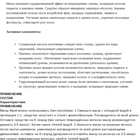
Маска оказывает оздоравливающий эффект на поврежденные локоны, возвращая волосам
гладкость и красивое сияние. Средство образует невидимую защитную оболочку, бережно
восстанавливает волосы после воздействия фена, процедур окрашивания, завивки и
выпрямления. Улучшает приток питательных веществ к корням волос, укрепляет волосяные
фолликулы, стимулирует рост волос.
Активные компоненты:
Салициловая кислота качественно очищает кожу головы, удаляет все виды
загрязнений, отшелушивает омертвевшие клетки;
Пантенол способствует образованию новых волосяных луковиц, препятствует
выпадению волос. Обеспечивает тщательное увлажнение кожи, поддерживает
оптимальный уровень увлажненности на протяжении длительного времени;
Протеины шелка придают волосам шелковистую мягкость, природную гладкость и
эластичность, делают волосы послушными, облегчают расчёсывание, способствуют
укладке и сохранению прически, защищают волосы от ультрафиолетового света;
Гидролизированный коллаген делает локоны более мягкими и эластичными, улучшает
их структуру, предотвращает ломкость и выпадение, возвращает природное сияние.
ПРИМЕНЕНИЕ
СОСТАВ
Характеристики
ПРИМЕНЕНИЕ
Маску Masil можно использовать 2мя способами: 1.Смешать маску с холодной водой в
пропорции 1:1, средство загустеет и станет кремообразным. Распределить по всей длине.
Оставьте средство на 8 секунд (при сильно повреждённых волосах маску рекомендуется
держать 3-5 минут). Затем смыть тёплой водой. 2.Нанесите маску на влажные волосы
после мытья шампунем, равномерно распределите по всей длине растирающими
движениями, оставьте на 8 секунд (допускается оставлять маску на волосах на 3-5 минут,
при сильно поврежденных волосах), смойте теплой водой.