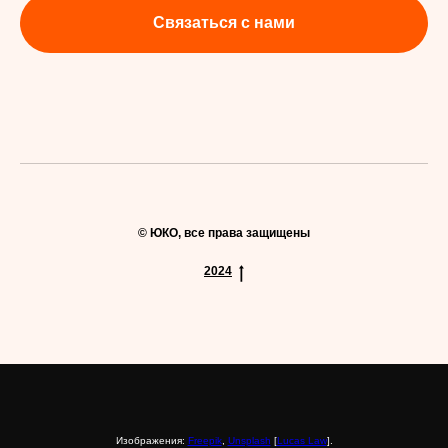
Связаться с нами
© ЮКО, все права защищены
2024
Изображения:
Freepik
,
Unsplash
[
Lucas Law
].